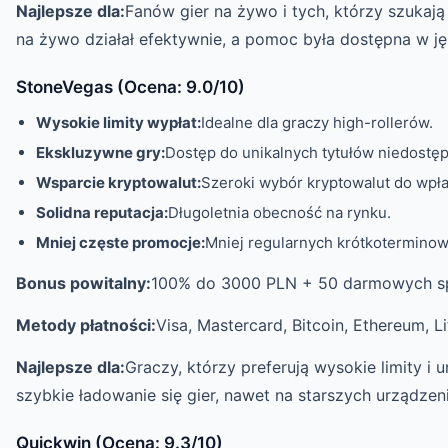
Najlepsze dla:
Fanów gier na żywo i tych, którzy szukaj
na żywo działał efektywnie, a pomoc była dostępna w ję
StoneVegas (Ocena: 9.0/10)
Wysokie limity wypłat:
Idealne dla graczy high-rollerów.
Ekskluzywne gry:
Dostęp do unikalnych tytułów niedostęp
Wsparcie kryptowalut:
Szeroki wybór kryptowalut do wpłat
Solidna reputacja:
Długoletnia obecność na rynku.
Mniej częste promocje:
Mniej regularnych krótkoterminow
Bonus powitalny:
100% do 3000 PLN + 50 darmowych spi
Metody płatności:
Visa, Mastercard, Bitcoin, Ethereum, Li
Najlepsze dla:
Graczy, którzy preferują wysokie limity i 
szybkie ładowanie się gier, nawet na starszych urządzen
Quickwin (Ocena: 9.3/10)