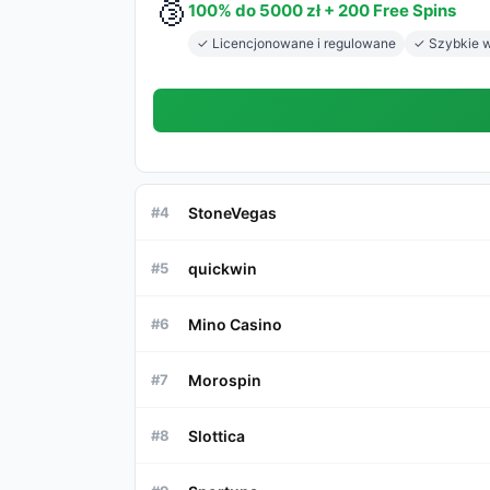
🥉
100% do 5000 zł + 200 Free Spins
✓ Licencjonowane i regulowane
✓ Szybkie w
StoneVegas
#4
quickwin
#5
Mino Casino
#6
Morospin
#7
Slottica
#8