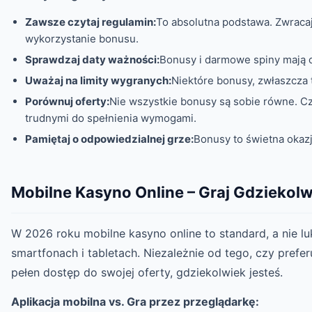
Zawsze czytaj regulamin:
To absolutna podstawa. Zwracaj
wykorzystanie bonusu.
Sprawdzaj daty ważności:
Bonusy i darmowe spiny mają 
Uważaj na limity wygranych:
Niektóre bonusy, zwłaszcza 
Porównuj oferty:
Nie wszystkie bonusy są sobie równe. Cz
trudnymi do spełnienia wymogami.
Pamiętaj o odpowiedzialnej grze:
Bonusy to świetna okazj
Mobilne Kasyno Online – Graj Gdziekolw
W 2026 roku mobilne kasyno online to standard, a nie lu
smartfonach i tabletach. Niezależnie od tego, czy prefe
pełen dostęp do swojej oferty, gdziekolwiek jesteś.
Aplikacja mobilna vs. Gra przez przeglądarkę: