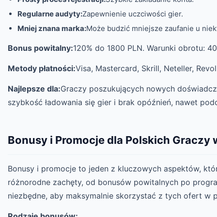
Regularne audyty:
Zapewnienie uczciwości gier.
Mniej znana marka:
Może budzić mniejsze zaufanie u niek
Bonus powitalny:
120% do 1800 PLN. Warunki obrotu: 40
Metody płatności:
Visa, Mastercard, Skrill, Neteller, Revol
Najlepsze dla:
Graczy poszukujących nowych doświadczeń
szybkość ładowania się gier i brak opóźnień, nawet podc
Bonusy i Promocje dla Polskich Graczy
Bonusy i promocje to jeden z kluczowych aspektów, któr
różnorodne zachęty, od bonusów powitalnych po programy
niezbędne, aby maksymalnie skorzystać z tych ofert w p
Rodzaje bonusów: