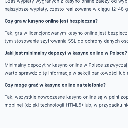
Czas wypłaty wygranych z kasyno online zależy od wybran
najszybsze wypłaty, często realizowane w ciągu 12-48 
Czy gra w kasyno online jest bezpieczna?
Tak, gra w licencjonowanym kasyno online jest bezpiec
tym stosowanie szyfrowania SSL do ochrony danych osob
Jaki jest minimalny depozyt w kasyno online w Polsce?
Minimalny depozyt w kasyno online w Polsce zazwyczaj 
warto sprawdzić tę informację w sekcji bankowości lub
Czy mogę grać w kasyno online na telefonie?
Tak, wszystkie nowoczesne kasyno online są w pełni z
mobilnej (dzięki technologii HTML5) lub, w przypadku n