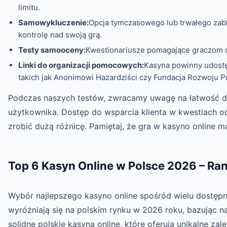
limitu.
Samowykluczenie:
Opcja tymczasowego lub trwałego zablo
kontrolę nad swoją grą.
Testy samooceny:
Kwestionariusze pomagające graczom o
Linki do organizacji pomocowych:
Kasyna powinny udostę
takich jak Anonimowi Hazardziści czy Fundacja Rozwoju Pr
Podczas naszych testów, zwracamy uwagę na łatwość dos
użytkownika. Dostęp do wsparcia klienta w kwestiach o
zrobić dużą różnicę. Pamiętaj, że gra w kasyno online 
Top 6 Kasyn Online w Polsce 2026 – Ra
Wybór najlepszego kasyno online spośród wielu dostępn
wyróżniają się na polskim rynku w 2026 roku, bazując na
solidne polskie kasyna online, które oferują unikalne zale